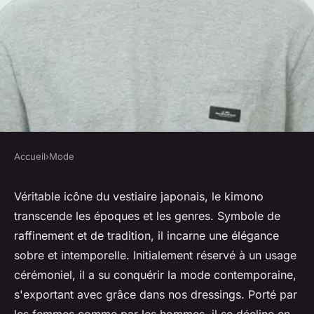
Accueil
›
Mode
MODE
Kimono femme homme :
Véritable icône du vestiaire japonais, le kimono
transcende les époques et les genres. Symbole de
l'élégance intemporelle de la
raffinement et de tradition, il incarne une élégance
kimonorie !
sobre et intemporelle. Initialement réservé à un usage
cérémoniel, il a su conquérir la mode contemporaine,
Victoire
•
17 octobre 2025
•
5 min de lecture
s'exportant avec grâce dans nos dressings. Porté par