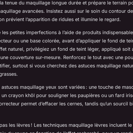
la tenue du maquillage longue durée et prépare le terrain po
quillage avancées. Insistez aussi sur le soin du contour de
n prévient l’apparition de ridules et illumine le regard.
 les petites imperfections à l’aide de produits indispensabl
teur ou une base colorée, avant d’appliquer le fond de tein
fet naturel, privilégiez un fond de teint léger, appliqué soit 
 une couverture sur-mesure. Renforcez le tout avec une p
tifier, surtout si vous cherchez des astuces maquillage natur
grasses.
s astuces maquillage yeux sont variées : une touche de mas
s, un crayon khôl pour souligner les paupières ou un fard iris
rrecteur permet d’effacer les cernes, tandis qu’un sourcil b
 pas les lèvres ! Les techniques maquillage lèvres incluent l