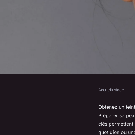
Accueil
›
Mode
MODE
Conseils maquillage
Obtenez un teint
Préparer sa peau
look éclatant et natu
clés permettent 
quotidien ou un