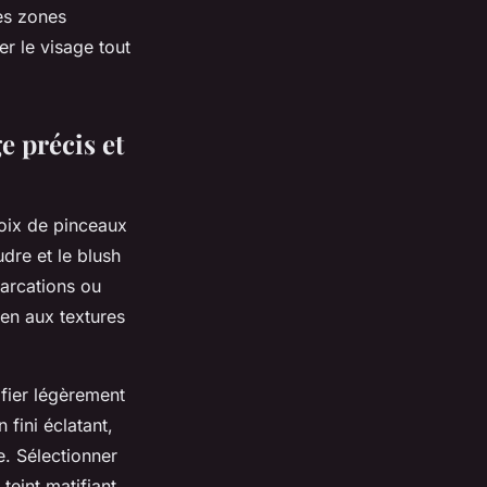
les zones
r le visage tout
e précis et
oix de pinceaux
udre et le blush
marcations ou
ien aux textures
fier légèrement
 fini éclatant,
e. Sélectionner
teint matifiant