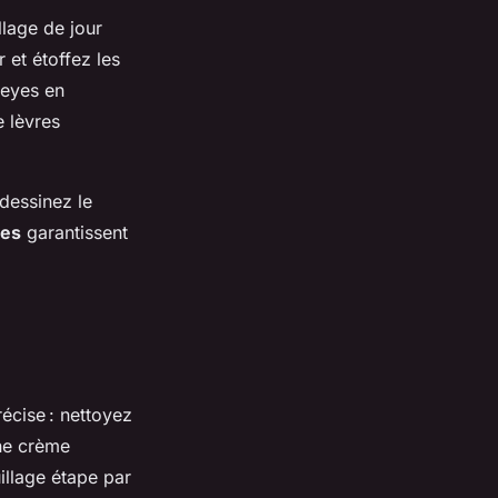
llage de jour
 et étoffez les
 eyes en
 lèvres
 dessinez le
res
garantissent
récise : nettoyez
une crème
illage étape par