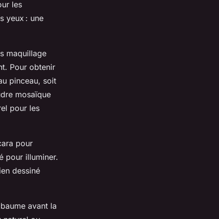
ur les
s yeux : une
es maquillage
t. Pour obtenir
au pinceau, soit
oudre mosaïque
el pour les
cara pour
é pour illuminer.
ien dessiné
e baume avant la