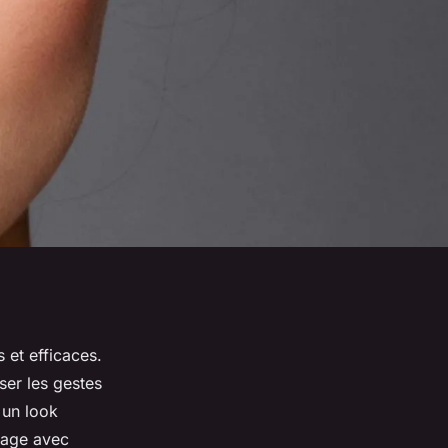
 et efficaces.
ser les gestes
 un look
sage avec