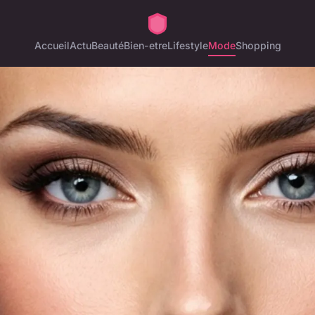
Accueil
Actu
Beauté
Bien-etre
Lifestyle
Mode
Shopping