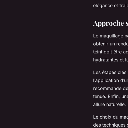
élégance et fraî
Victoire
•
7 octobre 2025
•
5 min de lecture
Approche s
Le maquillage na
obtenir un rend
teint doit être 
hydratantes et l
Les étapes clés 
l’application d’u
recommande des 
tenue. Enfin, un
allure naturelle.
Le choix du maqu
des techniques 