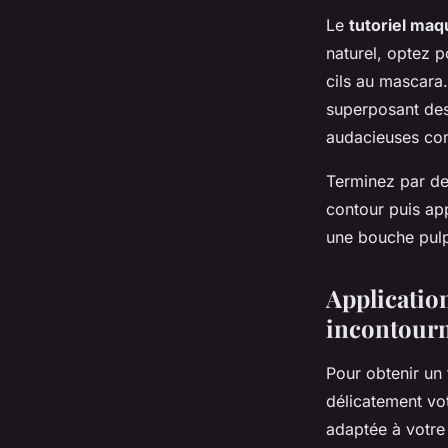
Le
tutoriel maq
naturel, optez p
cils au mascara
superposant des
audacieuses co
Terminez par des
contour puis ap
une bouche pulp
Applicatio
incontourn
Pour obtenir un 
délicatement vo
adaptée à votre