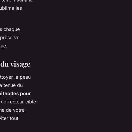
ublime les
es chaque
 préserve
nue.
 du visage
ttoyer la peau
la tenue du
éthodes pour
correcteur ciblé
he de votre
iter tout