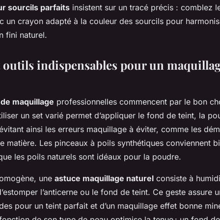
r sourcils parfaits
insistent sur un tracé précis : comblez 
c un crayon adapté à la couleur des sourcils pour harmonise
 fini naturel.
 outils indispensables pour un maquillag
 de maquillage
professionnelles commencent par le bon ch
iliser un set varié permet d’appliquer le fond de teint, la po
évitant ainsi les erreurs maquillage à éviter, comme les dé
e matière. Les pinceaux à poils synthétiques conviennent b
 que les poils naturels sont idéaux pour la poudre.
homogène, une
astuce maquillage naturel
consiste à humidi
’estomper l’anticerne ou le fond de teint. Ce geste assure un
s pour un teint parfait et d’un maquillage effet bonne min
fonction de son type de peau optimise la tenue : un fond de 