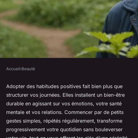
Accueil
›
Beauté
BEAUTÉ
Créer des habitudes positives
Adopter des habitudes positives fait bien plus que
structurer vos journées. Elles installent un bien-être
pour transformer votre
durable en agissant sur vos émotions, votre santé
quotidien
mentale et vos relations. Commencer par de petits
gestes simples, répétés régulièrement, transforme
Victoire
•
12 octobre 2025
•
4 min de lecture
progressivement votre quotidien sans bouleverser