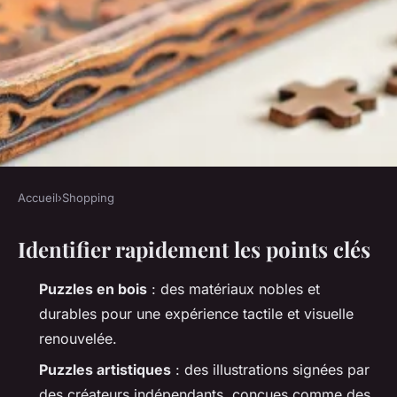
Accueil
›
Shopping
SHOPPING
Identifier rapidement les points clés
Top raisons de choisir un
puzzle original au lieu d'un
Puzzles en bois
: des matériaux nobles et
traditionnel
durables pour une expérience tactile et visuelle
renouvelée.
Alexandre-Pierre
•
16/04/2026 10:39
•
11 min de lecture
Puzzles artistiques
: des illustrations signées par
des créateurs indépendants, conçues comme des